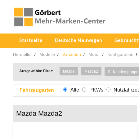
Startseite
Deutsche Neuwagen
Gebrauch
Hersteller
Modelle
Varianten
Motor
Konfiguration
Ausgewählte Filter:
Mazda
Mazda2
Kundengruppe: 
Alle
PKWs
Nutzfahrze
Fahrzeugarten
Mazda Mazda2