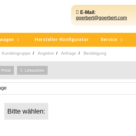
E-Mail:
goerbert@goerbert.com
twagen
Hersteller-Konfigurator
Service
Kundengruppe
Angebot
Anfrage
Bestätigung
Privat
Limousinen
uge
Bitte wählen: